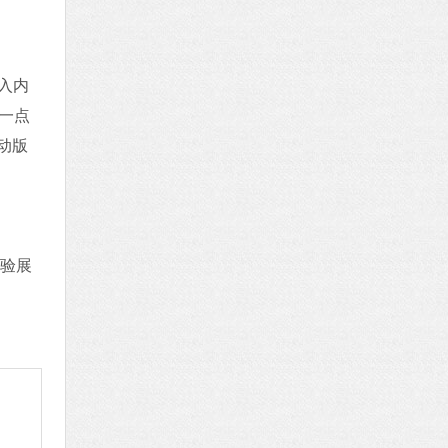
入内
这一点
动版
实验展
、