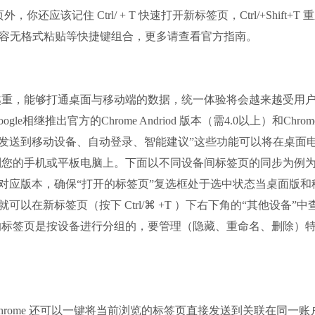
你还应该记住 Ctrl/ + T 快速打开新标签页，Ctrl/+Shift+T 
夸克浏览器
切板中的内容无格式粘贴等快捷键组合，更多请查看官方指南。
软件大小：18.76
软件语言：简体
，能够打通桌面与移动端的数据，统一体验将会越来越受用
e相继推出官方的Chrome Andriod 版本（需4.0以上）和Chrome
、发送到移动设备、自动登录、智能建议”这些功能可以将在桌面
到您的手机或平板电脑上。下面以不同设备间标签页的同步为例
设备对应版本，确保“打开的标签页”复选框处于选中状态当桌面版和
就可以在新标签页（按下 Ctrl/⌘ +T ）下右下角的“其他设备”中
的标签页是按设备进行分组的，要管理（隐藏、重命名、删除）
ome 还可以一键将当前浏览的标签页直接发送到关联在同一账