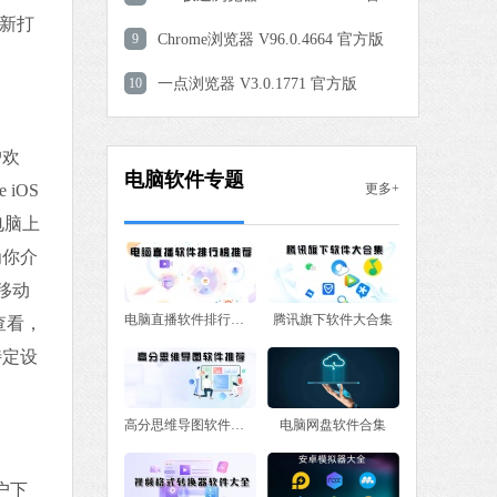
重新打
9
Chrome浏览器 V96.0.4664 官方版
 MB
10
一点浏览器 V3.0.1771 官方版
中文
下载
户欢
电脑软件专题
更多+
 iOS
电脑上
为你介
移动
电脑直播软件排行榜推荐
腾讯旗下软件大合集
查看，
特定设
高分思维导图软件推荐
电脑网盘软件合集
户下