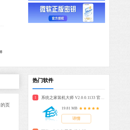
驱动人生
软件大小：59.8 MB
软件语言：简体中文
9 MB
中文
下载
师
搜狗输入法
软件大小：191.39 MB
软件语言：简体中文
热门软件
1
系统之家装机大师 V2.0.0.1133 官方版
 MB
有的页
19.81 MB
中文
下载
详情