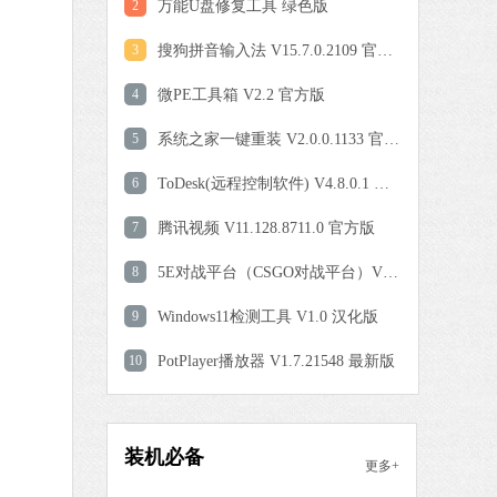
0 MB
2
万能U盘修复工具 绿色版
中文
下载
3
搜狗拼音输入法 V15.7.0.2109 官方正式版
爱奇艺
4
微PE工具箱 V2.2 官方版
软件大小：77.08 MB
5
软件语言：简体中文
系统之家一键重装 V2.0.0.1133 官方版
6
ToDesk(远程控制软件) V4.8.0.1 官方安装版
9 MB
7
腾讯视频 V11.128.8711.0 官方版
中文
下载
8
5E对战平台（CSGO对战平台）V6.1.7 官方版
QQ浏览器
9
Windows11检测工具 V1.0 汉化版
软件大小：97.60 MB
10
PotPlayer播放器 V1.7.21548 最新版
软件语言：简体中文
 MB
装机必备
更多+
中文
下载