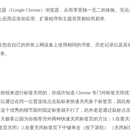
oogle Chrome）浏览器，从而享受独一无二的体验。无论
e）网上应用店添加应用、扩展程序和主题背景都轻而易举。
微信
软件大小：228.3
软件语言：简体
览器可让您在自己的所有上网设备上使用相同的书签、历史记录以及其
服务。
哔哩哔哩
软件大小：197.7
来进行标签关闭的，你或许知道 Chrome 专门对标签关闭优
软件语言：简体
可以通过在同一位置连续点击鼠标来快速关闭多个标签页，因此
过这个优秀的细节面对固定标签就不行了，此外老是通过鼠标点
天极客公园为你推荐另外两种快速关闭标签页的方法：1.在要关
于任何标签页关闭）2.在要关闭标签页下中键单击（按下滚轮） （关闭标