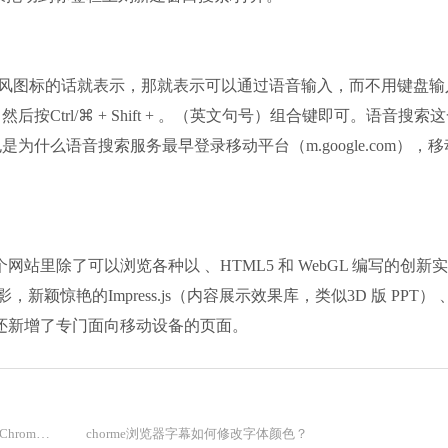
麦克风图标的话就表示，那就表示可以通过语音输入，而不用键盘输
trl/⌘ + Shift + 。（英文句号）组合键即可。语音搜索
什么语音搜索服务最早登录移动平台（m.google.com），移
在这个网站里除了可以浏览各种以 、HTML5 和 WebGL 编写的创新
新颖惊艳的Impress.js（内容展示效果库，类似3D 版 PPT） 
今年还新增了专门面向移动设备的页面。
win7如何将谷歌浏览器设为默认程序？win7系统将Google Chrome设为默认浏览器教程
chorme浏览器字幕如何修改字体颜色？