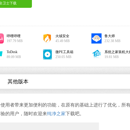
安全卫士下载
哔哩哔哩
火绒安全
鲁大师
搜狗输入法
197.79 MB
45.49 MB
232.38 MB
软件大小：191.3
软件语言：简体
ToDesk
微PE工具箱
系统之家装机大
89.09 MB
250.05 MB
19.81 MB
其他版本
谷歌浏览器
软件大小：75.29
用者带来更加便利的功能，在原有的基础上进行了优化，所
软件语言：简体
体验的用户，随时欢迎来
纯净之家
下载吧。
微信