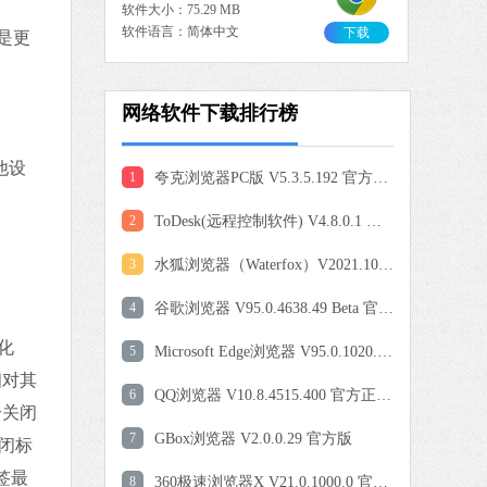
软件大小：75.29 MB
软件语言：简体中文
下载
是更
网络软件下载排行榜
0 MB
中文
下载
他设
1
夸克浏览器PC版 V5.3.5.192 官方最新版
爱奇艺
2
ToDesk(远程控制软件) V4.8.0.1 官方安装版
软件大小：77.08 MB
软件语言：简体中文
3
水狐浏览器（Waterfox）V2021.10 官方版
4
谷歌浏览器 V95.0.4638.49 Beta 官方版
9 MB
化
5
Microsoft Edge浏览器 V95.0.1020.30 官方版
中文
下载
相对其
6
QQ浏览器 V10.8.4515.400 官方正式版
击关闭
QQ浏览器
7
GBox浏览器 V2.0.0.29 官方版
闭标
软件大小：97.60 MB
软件语言：简体中文
签最
8
360极速浏览器X V21.0.1000.0 官方最新版