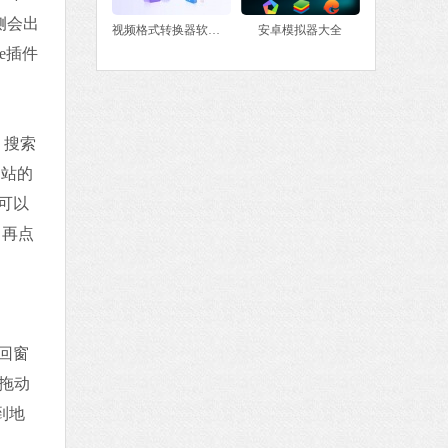
侧会出
视频格式转换器软件大全
安卓模拟器大全
e插件
 搜索
网站的
即可以
，再点
回窗
.拖动
到地