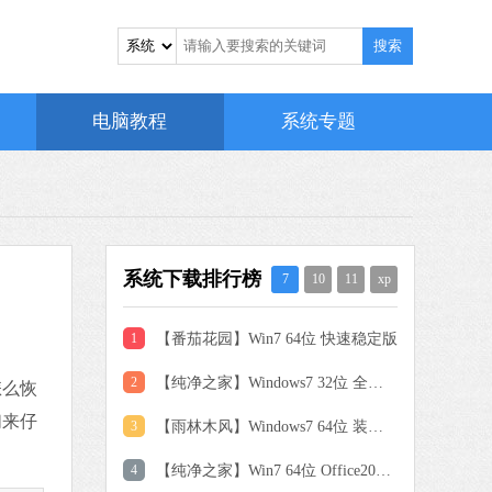
搜索
电脑教程
系统专题
系统下载排行榜
7
10
11
xp
1
【番茄花园】Win7 64位 快速稳定版
2
【纯净之家】Windows7 32位 全新纯净版
怎么恢
 MB
们来仔
中文
下载
3
【雨林木风】Windows7 64位 装机旗舰版
4
【纯净之家】Win7 64位 Office2007 办公旗舰版
驱动人生