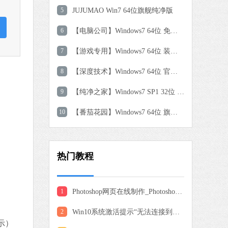
软件大小：59.8 MB
5
JUJUMAO Win7 64位旗舰纯净版
软件语言：简体中文
6
【电脑公司】Windows7 64位 免费旗舰版
7
【游戏专用】Windows7 64位 装机旗舰版
9 MB
中文
下载
8
【深度技术】Windows7 64位 官方旗舰版
9
【纯净之家】Windows7 SP1 32位 全补丁旗舰版
搜狗输入法
软件大小：191.39 MB
10
【番茄花园】Windows7 64位 旗舰装机版
软件语言：简体中文
热门教程
 MB
中文
下载
1
Photoshop网页在线制作_Photoshop网页版入口地址分享
0 MB
2
Win10系统激活提示“无法连接到你组织的激活服务器”怎么办
中文
下载
示）