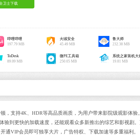
安全卫士下载
哔哩哔哩
火绒安全
鲁大师
搜狗输入法
197.79 MB
45.49 MB
232.38 MB
软件大小：191.3
软件语言：简体
ToDesk
微PE工具箱
系统之家装机大
89.09 MB
250.05 MB
19.81 MB
谷歌浏览器
软件大小：75.29
，支持4K、HDR等高品质画质，为用户带来影院级观影体验
软件语言：简体
户不仅能体验到更快的加载速度，还能观看众多新推出的综艺和影视剧
开通VIP会员即可独享大片，广告特权、下载加速等多重福利。
微信