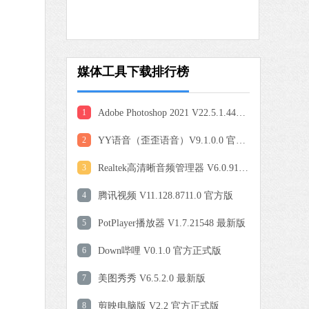
软件大小：75.29 MB
软件语言：简体中文
下载
媒体工具下载排行榜
0 MB
中文
下载
1
Adobe Photoshop 2021 V22.5.1.441 中文版
爱奇艺
2
YY语音（歪歪语音）V9.1.0.0 官方正式版
软件大小：77.08 MB
软件语言：简体中文
3
Realtek高清晰音频管理器 V6.0.9191.1 官方最新版
4
腾讯视频 V11.128.8711.0 官方版
9 MB
5
PotPlayer播放器 V1.7.21548 最新版
中文
下载
6
Down哔哩 V0.1.0 官方正式版
QQ浏览器
7
美图秀秀 V6.5.2.0 最新版
软件大小：97.60 MB
软件语言：简体中文
8
剪映电脑版 V2.2 官方正式版