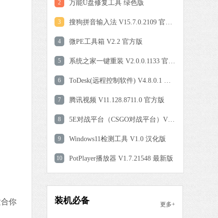
0 MB
2
万能U盘修复工具 绿色版
中文
下载
3
搜狗拼音输入法 V15.7.0.2109 官方正式版
爱奇艺
4
微PE工具箱 V2.2 官方版
软件大小：77.08 MB
5
软件语言：简体中文
系统之家一键重装 V2.0.0.1133 官方版
6
ToDesk(远程控制软件) V4.8.0.1 官方安装版
9 MB
7
腾讯视频 V11.128.8711.0 官方版
中文
下载
8
5E对战平台（CSGO对战平台）V6.1.7 官方版
QQ浏览器
9
Windows11检测工具 V1.0 汉化版
软件大小：97.60 MB
10
PotPlayer播放器 V1.7.21548 最新版
软件语言：简体中文
 MB
装机必备
适合你
更多+
中文
下载