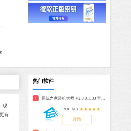
驱动人生
软件大小：59.8 MB
软件语言：简体中文
9 MB
中文
下载
师
搜狗输入法
软件大小：191.39 MB
软件语言：简体中文
热门软件
1
系统之家装机大师 V2.0.0.1133 官方版
 MB
。现
19.81 MB
中文
下载
。更有
详情