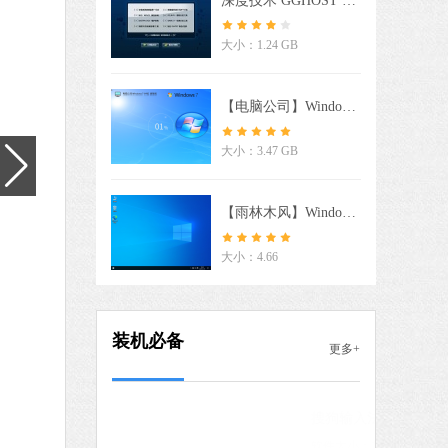
深度技术 GGHOST XP SP3 电脑专用版 V2017.02
驱动人生
软件大小：59.8 MB
大小：1.24 GB
软件语言：简体中文
【电脑公司】Windows7 64位 免费旗舰版
7 MB
大小：3.47 GB
中文
下载
搜狗输入法
【雨林木风】Windows10 64位稳定版系统
软件大小：194.27 MB
软件语言：简体中文
大小：4.66
 MB
装机必备
更多+
中文
下载
微信
软件大小：228.30 MB