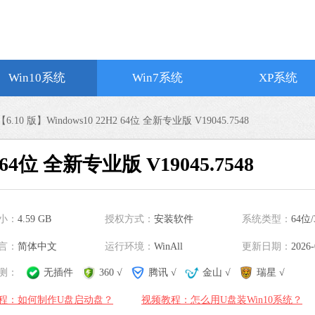
搜狗输入法
软件大小：194.2
软件语言：简体
Win10系统
Win7系统
XP系统
【6.10 版】Windows10 22H2 64位 全新专业版 V19045.7548
谷歌浏览器
2 64位 全新专业版 V19045.7548
软件大小：75.29
软件语言：简体
微信
小：
4.59 GB
授权方式：
安装软件
系统类型：
64位/
软件大小：228.3
言：
简体中文
运行环境：
WinAll
更新日期：
软件语言：简体
2026-
测：
无插件
360 √
腾讯 √
金山 √
瑞星 √
程：如何制作U盘启动盘？
视频教程：怎么用U盘装Win10系统？