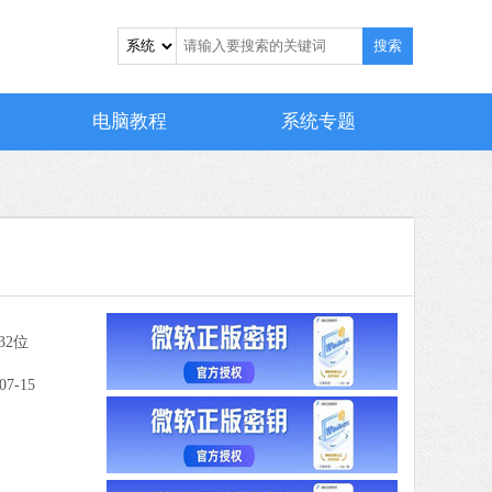
7 MB
搜索
中文
下载
搜狗输入法
电脑教程
系统专题
软件大小：194.27 MB
软件语言：简体中文
 MB
中文
下载
32位
0 MB
中文
07-15
下载
爱奇艺
软件大小：77.08 MB