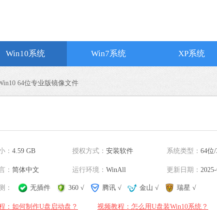
搜狗输入法
Win10系统
Win7系统
XP系统
软件大小：191.3
软件语言：简体
Win10 64位专业版镜像文件
谷歌浏览器
小：
4.59 GB
授权方式：
安装软件
系统类型：
64位/
软件大小：75.29
软件语言：简体
言：
简体中文
运行环境：
WinAll
更新日期：
2025-
测：
无插件
360 √
腾讯 √
金山 √
瑞星 √
微信
程：如何制作U盘启动盘？
视频教程：怎么用U盘装Win10系统？
软件大小：228.3