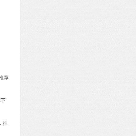
推荐
你下
，推