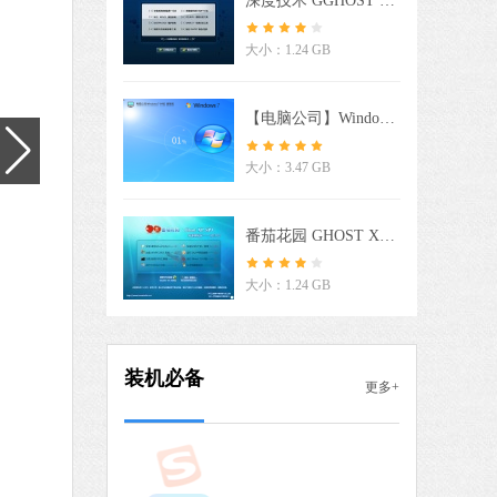
深度技术 GGHOST XP SP3 电脑专用版 V2017.02
 MB
大小：1.24 GB
中文
下载
驱动人生
【电脑公司】Windows7 64位 免费旗舰版
软件大小：59.8 MB
大小：3.47 GB
软件语言：简体中文
番茄花园 GHOST XP SP3 极速体验版 V2017.03
9 MB
中文
下载
大小：1.24 GB
搜狗输入法
软件大小：191.39 MB
装机必备
更多+
软件语言：简体中文
 MB