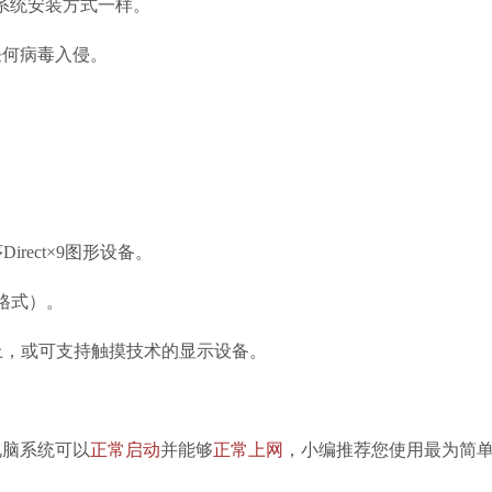
格式系统安装方式一样。
夸克浏览器
软件大小：18.76
任何病毒入侵。
软件语言：简体
irect×9图形设备。
S格式）。
以上，或可支持触摸技术的显示设备。
脑系统可以
正常启动
并能够
正常上网
，小编推荐您使用最为简