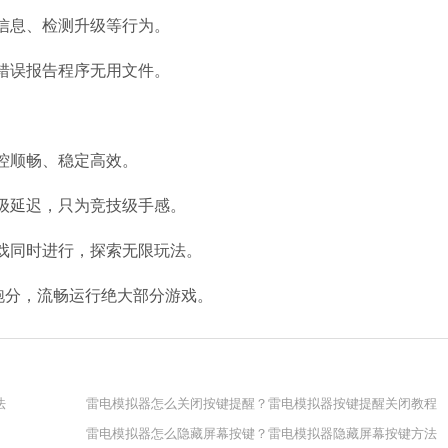
信息、检测升级等行为。
错误报告程序无用文件。
微信
软件大小：228.3
软件语言：简体
控顺畅、稳定高效。
级延迟，只为竞技级手感。
戏同时进行，探索无限玩法。
哔哩哔哩
 跑分，流畅运行绝大部分游戏。
软件大小：197.7
软件语言：简体
法
雷电模拟器怎么关闭按键提醒？雷电模拟器按键提醒关闭教程
雷电模拟器怎么隐藏屏幕按键？雷电模拟器隐藏屏幕按键方法