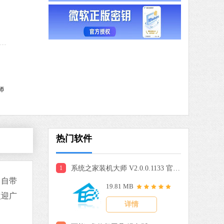
驱动人生
软件大小：59.8 MB
软件语言：简体中文
9 MB
中文
下载
师
搜狗输入法
软件大小：191.39 MB
软件语言：简体中文
热门软件
1
系统之家装机大师 V2.0.0.1133 官方版
 MB
，自带
19.81 MB
中文
下载
欢迎广
详情