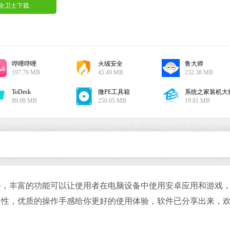
安全卫士下载
哔哩哔哩
火绒安全
鲁大师
搜狗输入法
197.79 MB
45.49 MB
232.38 MB
软件大小：191.3
软件语言：简体
ToDesk
微PE工具箱
系统之家装机大
89.09 MB
250.05 MB
19.81 MB
谷歌浏览器
软件大小：75.29
丰富的功能可以让使用者在电脑设备中使用安卓应用和游戏
软件语言：简体
容性，优质的操作手感给你更好的使用体验，软件已分享出来，
微信