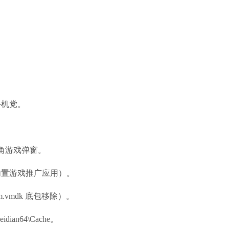
机党。
角游戏弹窗。
置游戏推广应用）。
vmdk 底包移除）。
an64\Cache。