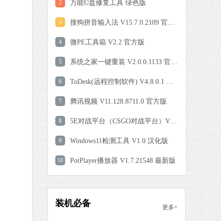
0 MB
2
万能U盘修复工具 绿色版
中文
下载
3
搜狗拼音输入法 V15.7.0.2109 官方正式版
爱奇艺
4
微PE工具箱 V2.2 官方版
软件大小：77.08 MB
5
软件语言：简体中文
系统之家一键重装 V2.0.0.1133 官方版
6
ToDesk(远程控制软件) V4.8.0.1 官方安装版
9 MB
7
腾讯视频 V11.128.8711.0 官方版
中文
下载
8
5E对战平台（CSGO对战平台）V6.1.7 官方版
QQ浏览器
9
Windows11检测工具 V1.0 汉化版
软件大小：97.60 MB
10
PotPlayer播放器 V1.7.21548 最新版
软件语言：简体中文
 MB
装机必备
更多+
中文
下载