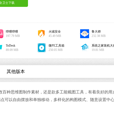
安全卫士下载
哔哩哔哩
火绒安全
鲁大师
搜狗输入法
197.79 MB
45.49 MB
232.38 MB
软件大小：191.3
软件语言：简体
ToDesk
微PE工具箱
系统之家装机大
89.09 MB
250.05 MB
19.81 MB
其他版本
谷歌浏览器
软件大小：75.29
提供了数百种思维图制作素材，还是款多工能截图工具，有着良好的用
软件语言：简体
都点可以自由摆放和单独移动，多样化的构图模式、随意设置中
。
微信