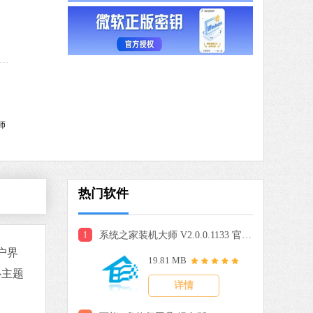
驱动人生
软件大小：59.8 MB
软件语言：简体中文
9 MB
中文
下载
师
搜狗输入法
软件大小：191.39 MB
软件语言：简体中文
热门软件
1
系统之家装机大师 V2.0.0.1133 官方版
 MB
户界
19.81 MB
中文
下载
心主题
详情