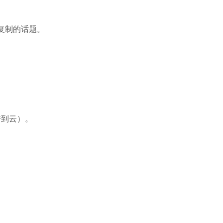
夸克浏览器
复制的话题。
软件大小：18.76
软件语言：简体
到云）。