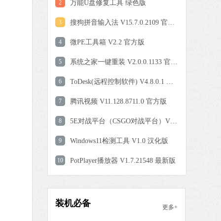
0 MB
2
万能U盘修复工具 绿色版
中文
下载
3
搜狗拼音输入法 V15.7.0.2109 官方正式版
爱奇艺
4
微PE工具箱 V2.2 官方版
软件大小：77.08 MB
5
软件语言：简体中文
系统之家一键重装 V2.0.0.1133 官方版
6
ToDesk(远程控制软件) V4.8.0.1 官方安装版
9 MB
7
腾讯视频 V11.128.8711.0 官方版
中文
下载
8
5E对战平台（CSGO对战平台）V6.1.7 官方版
QQ浏览器
9
Windows11检测工具 V1.0 汉化版
软件大小：97.60 MB
10
PotPlayer播放器 V1.7.21548 最新版
软件语言：简体中文
 MB
装机必备
更多+
中文
下载