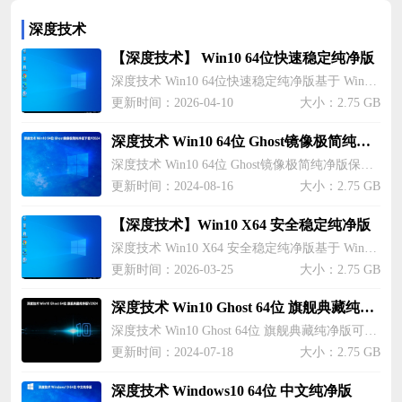
深度技术
【深度技术】 Win10 64位快速稳定纯净版
深度技术 Win10 64位快速稳定纯净版基于 Win10 22H2 专业版离线制作，安全无毒，无捆绑软件，保持系统环境纯净。该系统经过精心优化，开机与运行响应更快、长期运行稳定不卡顿。深度技术 Win10 64位快速稳定纯净版支持一键无人值守快速安装，10 分钟内即可完成部署，适合办公、游戏、日常装机使用。欢迎小伙伴们到纯净之家下载体验。
更新时间：2026-04-10
大小：2.75 GB
深度技术 Win10 64位 Ghost镜像极简纯净版V2024
深度技术 Win10 64位 Ghost镜像极简纯净版保留了原系统的良好性能，确保运行流畅，无卡顿或崩溃现象，系统还提供了个人信息的安全保障，允许用户安全地输入账户密码等敏感信息。系统还能拦截恶意捆绑插件和软件，增强安全性，安装过程快捷方便，无需手动操作，提高了易用性，为用户们带来了极大的便利。
更新时间：2024-08-16
大小：2.75 GB
【深度技术】Win10 X64 安全稳定纯净版
深度技术 Win10 X64 安全稳定纯净版基于 Win10 22H2 专业版优化打造，无任何第三方捆绑软件与冗余插件，优化后台服务与进程调度，降低资源占用，提升开机与运行速度。深度技术 Win10 X64 安全稳定纯净版系统支持一键安装，轻松一键点击就能实现安装，不用进行复杂的设置，适合新手用户操作。欢迎小伙伴们到纯净之家下载体验。
更新时间：2026-03-25
大小：2.75 GB
深度技术 Win10 Ghost 64位 旗舰典藏纯净版V2024
深度技术 Win10 Ghost 64位 旗舰典藏纯净版可以与多个操作系统兼容，方便安装和使用，系统还为用户们降低了系统的响应时间，为用户们提升了使用体验。系统的兼容性也是十分的强大的，用户们完全不用担心兼容不了自己的系统，也为用户们带来了极大的便利。这款系统的操作也是十分的简洁，操作也是十分的简单，让用户们就算是新手也能完美的进行安装。
更新时间：2024-07-18
大小：2.75 GB
深度技术 Windows10 64位 中文纯净版