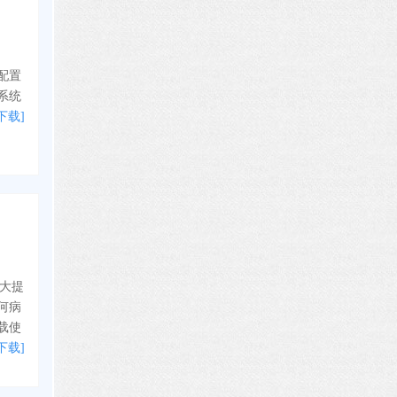
配置
系统
下载]
大大提
何病
载使
下载]