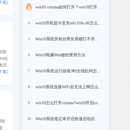
下载]
win10 cortana如何打开？win10打开cortana小娜办法
win10开机提示丢失mfc110u.dll怎么办 2017-10
4
Win10系统所有自带应用都打不开了怎么办？ 2017
5
它去除
Win10电脑Win键的禁用方法
6
64位
数百
Win10系统运行战地3时出现乱码怎么办 如何正确解
7
下载]
win10系统连接WiFi后无法上网怎么办？
8
win10怎么打开cortana?win10开启cortana小娜教程
9
Win10系统笔记本开启快速启动后开机还是很慢怎么
10
绑软
安