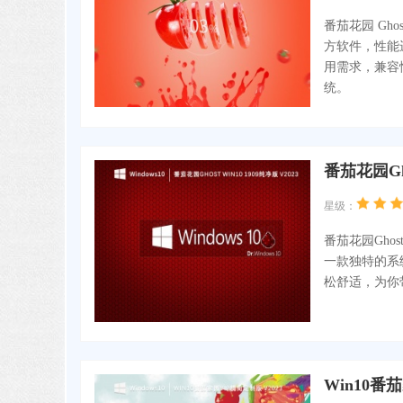
番茄花园 Gh
方软件，性能
用需求，兼容
统。
番茄花园Gho
星级：
番茄花园Gho
一款独特的系
松舒适，为你
Win10番