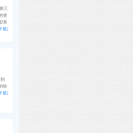
何第三
的使
型系
下载]
验到
的轻
下载]