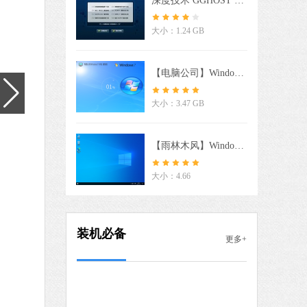
深度技术 GGHOST XP SP3 电脑专用版 V2017.02
驱动人生
软件大小：59.8 MB
大小：1.24 GB
软件语言：简体中文
【电脑公司】Windows7 64位 免费旗舰版
7 MB
大小：3.47 GB
中文
下载
搜狗输入法
【雨林木风】Windows10 64位稳定版系统
软件大小：194.27 MB
软件语言：简体中文
大小：4.66
 MB
装机必备
更多+
中文
下载
微信
软件大小：238.64 MB