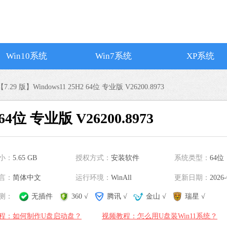
搜狗输入法
软件大小：194.2
软件语言：简体
Win10系统
Win7系统
XP系统
【7.29 版】Windows11 25H2 64位 专业版 V26200.8973
谷歌浏览器
 64位 专业版 V26200.8973
软件大小：75.29
软件语言：简体
微信
小：
5.65 GB
授权方式：
安装软件
系统类型：
64位
软件大小：238.6
言：
简体中文
运行环境：
WinAll
更新日期：
软件语言：简体
2026-
测：
无插件
360 √
腾讯 √
金山 √
瑞星 √
程：如何制作U盘启动盘？
视频教程：怎么用U盘装Win11系统？