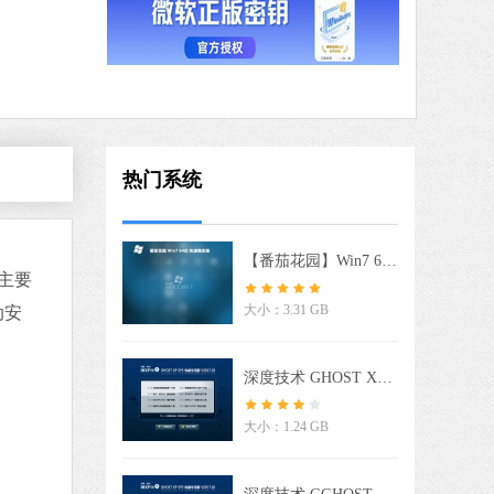
软件语言：简体中文
3 MB
中文
下载
QQ浏览器
热门系统
软件大小：97.60 MB
软件语言：简体中文
【番茄花园】Win7 64位 快速稳定版
次主要
大小：3.31 GB
动安
 MB
中文
下载
深度技术 GHOST XP SP3 电脑专用版 V2017.03
 MB
大小：1.24 GB
中文
下载