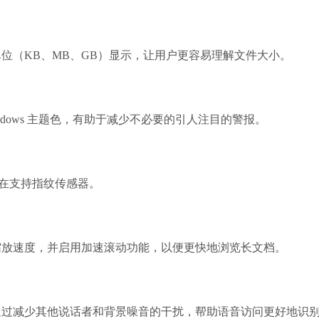
（KB、MB、GB）显示，让用户更容易理解文件大小。
哔哩哔哩
ows 主题色，有助于减少不必要的引人注目的警报。
软件大小：197.
软件语言：简
） 现在支持指纹传感器。
放速度，并启用加速滚动功能，以便更快地浏览长文档。
夸克浏览器
软件大小：18.76
软件语言：简体
减少其他说话者和背景噪音的干扰，帮助语音访问更好地识