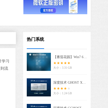
软件语言：简体中文
3 MB
中文
下载
QQ浏览器
热门系统
软件大小：97.60 MB
软件语言：简体中文
【番茄花园】Win7 64位 快速稳定版
常学习
大小：3.31 GB
验到流
 MB
中文
下载
深度技术 GHOST XP SP3 电脑专用版 V2017.03
 MB
大小：1.24 GB
中文
下载