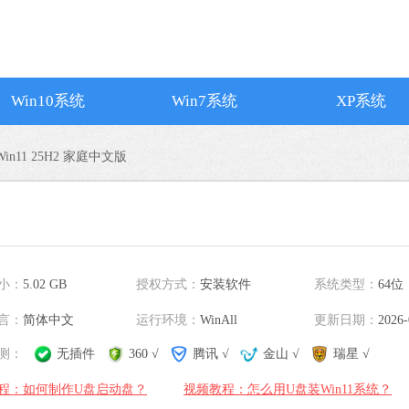
搜狗输入法
软件大小：194.2
软件语言：简体
Win10系统
Win7系统
XP系统
Win11 25H2 家庭中文版
谷歌浏览器
软件大小：75.29
软件语言：简体
微信
小：
5.02 GB
授权方式：
安装软件
系统类型：
64位
软件大小：228.3
言：
简体中文
运行环境：
WinAll
更新日期：
软件语言：简体
2026-
测：
无插件
360 √
腾讯 √
金山 √
瑞星 √
程：如何制作U盘启动盘？
视频教程：怎么用U盘装Win11系统？