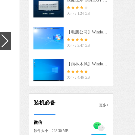
深度技术 GGHOST XP SP3 电脑专用版 V2017.02
驱动人生
软件大小：59.8 MB
大小：1.24 GB
软件语言：简体中文
【电脑公司】Windows7 64位 免费旗舰版
7 MB
大小：3.47 GB
中文
下载
搜狗输入法
【雨林木风】Windows10 64位稳定版系统
软件大小：194.27 MB
软件语言：简体中文
大小：4.46 GB
 MB
装机必备
更多+
中文
下载
微信
软件大小：228.30 MB