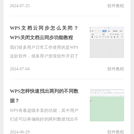
户发现启动软件之后，却占用了非常
2024-07-25
软件教程
多的内存，那么这个问题我们应该如
何解决呢，本期的软件教程就来为广
大用户们分享详细的解决方法，希望
WPS文档云同步怎么关闭？
今日纯净之家分享的内容可以帮助更
WPS关闭文档云同步功能教程
多人解决问题带来帮助。
我们很多用户日常工作使用的是WPS
这款软件，很多用户发现软件开启了
文档云同步功能，虽然可以实时的保
2024-07-04
软件教程
存内容，可是也会导致设备变卡，因
此有不少人想要将此功能关闭，关于
这个问题，今日的软件教程就为广大
WPS怎样快速找出两列的不同数
用户们带来详细的设置步骤，一起来
据？
了解看看吧。
WPS有着超级丰富的功能，其中用户
们还可以将编辑好的两列数据找出不
同的来，那么WPS怎样快速找出两列
2024-06-29
软件教程