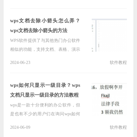
的不同数据？下面就让本站来为用户
们来仔细的介绍一下WPS excel快速
找出两列数据不同的方法吧。
wps文档去除小箭头怎么弄？
wps文档去除小箭头的方法
WPS软件提供了与其他热门办公软件
相似的功能，支持文档、表格、演示
文稿等多种类型文件的编辑，但是也
2024-06-23
软件教程
有不少的用户们在询问wps文档去除
小箭头怎么弄？下面就让本站来为用
户们来仔细的介绍一下wps文档去除
wps如何只显示一级目录？wps
小箭头的方法吧。
文档只显示一级目录的方法教程
wps是一款十分便利的办公软件，但
是也有不少的用户们在询问wps如何
只显示一级目录？用户们可以直接的
2024-06-09
软件教程
让内容变成标题形式，然后编成了诸