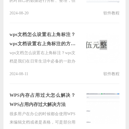
的对自己的数据进行分析、整理，但
是也有不少的用户们在询问怎么让
2024-08-20
软件教程
WPS的excel表格菜单栏的工具隐藏？
方法很简单的，下面就让本站来为用
户们来仔细的介绍一下具体的操作方
wps文档怎么设置右上角标注？
法吧。
wps文档设置右上角标注的方法
教程
wps文档怎么设置右上角标注？wps文
档是我们在日常生活中必备的一款办
公软件，在这里用户们可以设置右上
2024-08-11
软件教程
角标注，但是也有不少的用户们在询
问这个要怎么操作？下面就让本站来
为用户们来仔细的介绍一下wps文档
WPS内存占用过大怎么解决？
设置右上角标注的方法教程吧。
WPS占用内存过大解决方法
很多用户在办公的时候都会使用WPS
来编辑文档或者是表格，可是部分用