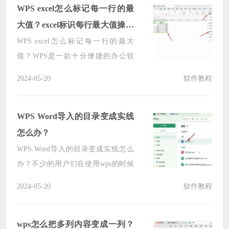
一下wps从中间一分为二的教程吧。
WPS excel怎么标记每一行的最
大值？excel标识每行最大值操作
解析
WPS excel怎么标记每一行的最大
值？WPS是一款十分便捷的办公软
件，其中不少的用户们在使用表格的
2024-05-20
软件教程
时候需要标记最大值，那么要怎么标
记？下面就让小编来为用户们来仔细
的介绍一下excel标识每行最大值操作
WPS Word导入的目录变成实线
解析吧。
怎么办？
WPS Word导入的目录变成实线怎么
办？不少的用户们在使用wps的时候
发现自己导入的目录变成了实现，那
2024-05-20
软件教程
么这要怎么办？用户们可以直接的打
开引用工具栏来进行操作就可以了。
下面就让小编来为用户们来介绍一下
wps怎么把多列内容变成一列？