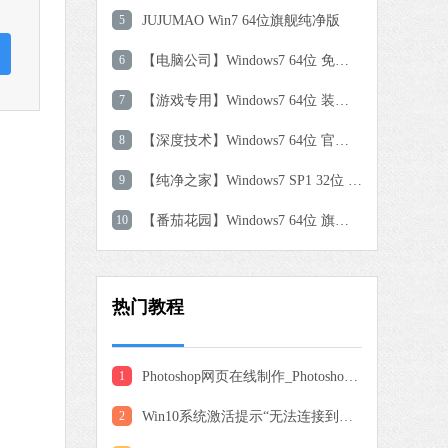
软件大小：59.8 MB
5
JUJUMAO Win7 64位旗舰纯净版
软件语言：简体中文
6
【电脑公司】Windows7 64位 免费旗舰版
7
【游戏专用】Windows7 64位 装机旗舰版
9 MB
中文
下载
8
【深度技术】Windows7 64位 官方旗舰版
9
【纯净之家】Windows7 SP1 32位 全补丁旗舰版
搜狗输入法
软件大小：191.39 MB
10
【番茄花园】Windows7 64位 旗舰装机版
软件语言：简体中文
热门教程
 MB
中文
下载
1
Photoshop网页在线制作_Photoshop网页版入口地址分享
0 MB
2
Win10系统激活提示“无法连接到你组织的激活服务器”怎么办
中文
下载