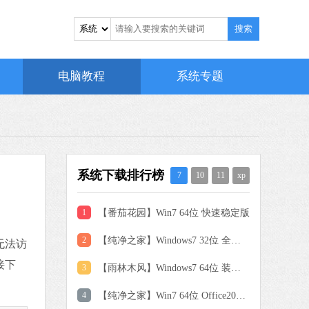
搜索
电脑教程
系统专题
系统下载排行榜
7
10
11
xp
1
【番茄花园】Win7 64位 快速稳定版
2
【纯净之家】Windows7 32位 全新纯净版
无法访
 MB
接下
中文
下载
3
【雨林木风】Windows7 64位 装机旗舰版
4
【纯净之家】Win7 64位 Office2007 办公旗舰版
驱动人生