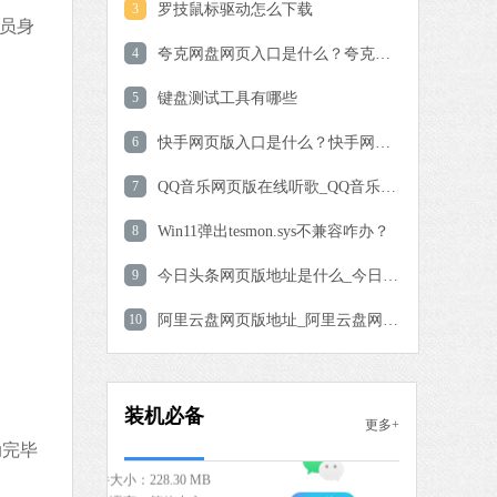
3
罗技鼠标驱动怎么下载
理员身
爱奇艺
4
夸克网盘网页入口是什么？夸克网盘网页版网址分享
软件大小：77.08 MB
5
键盘测试工具有哪些
软件语言：简体中文
6
快手网页版入口是什么？快手网页版地址分享
哩
97.79 MB
7
QQ音乐网页版在线听歌_QQ音乐网页版网址链接分享
：简体中文
下载
8
Win11弹出tesmon.sys不兼容咋办？
QQ浏览器
9
今日头条网页版地址是什么_今日头条网页版入口网址分享
软件大小：97.60 MB
10
软件语言：简体中文
阿里云盘网页版地址_阿里云盘网页版入口网址分享
下
夸克浏览器
软件大小：18.76 MB
装机必备
更多+
软件语言：简体中文
下载
景滚动完毕