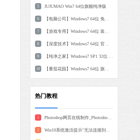
软件大小：59.8 MB
5
JUJUMAO Win7 64位旗舰纯净版
软件语言：简体中文
6
【电脑公司】Windows7 64位 免费旗舰版
入法
7
【游戏专用】Windows7 64位 装机旗舰版
91.39 MB
：简体中文
下载
8
【深度技术】Windows7 64位 官方旗舰版
9
【纯净之家】Windows7 SP1 32位 全补丁旗舰版
搜狗输入法
软件大小：191.39 MB
10
【番茄花园】Windows7 64位 旗舰装机版
软件语言：简体中文
下
谷歌浏览器
热门教程
软件大小：75.29 MB
软件语言：简体中文
下载
1
Photoshop网页在线制作_Photoshop网页版入口地址分享
0 MB
2
Win10系统激活提示“无法连接到你组织的激活服务器”怎么办
中文
下载