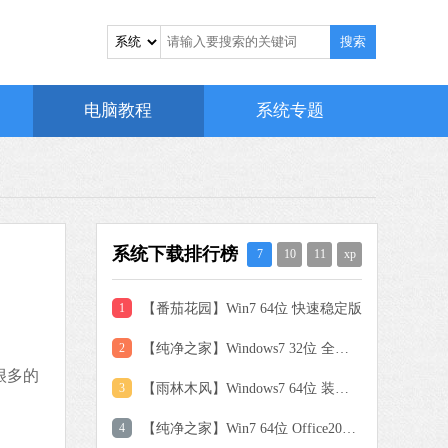
搜索
电脑教程
系统专题
系统下载排行榜
7
10
11
xp
1
【番茄花园】Win7 64位 快速稳定版
2
【纯净之家】Windows7 32位 全新纯净版
 MB
很多的
中文
下载
3
【雨林木风】Windows7 64位 装机旗舰版
4
【纯净之家】Win7 64位 Office2007 办公旗舰版
驱动人生