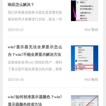
的解决方法，一起来看看具体步骤
响应怎么解决？
吧。
我们的电脑连接显示器也是需要安装
驱动程序才能够进行启动，最近一些
使用win7系统的用户，遇到了电脑显
2023-03-22
Win7教程
示已停止响应的提示，面对这个情
况，大多数人都不知道要如何解决，
针对在这个情况，今日的win7教程就
win7显示器无法全屏显示怎么
来为大伙分享解决方法，希望能够给
办？win7不能全屏显示解决方法
大伙带来帮助。
近期很多使用win7系统的用户，遇到
了显示器不能全屏显示的问题，屏幕
四周都有黑色边框，针对这个情况很
2023-03-10
Win7教程
多人都不知道要怎么处理，那么今日
的win7教程，小编就来和广大用户们
分享两种解决方法，希望能够帮助到
win7如何校准显示器颜色？win7
各位。
显示器颜色校准方法