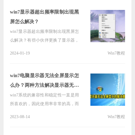
144hz，关于这个问题，本期的win7
教程就来为广大用户们进行解答，接
win7显示器超出频率限制出现黑
下来让我们一起来看看详细的操作步
屏怎么解决？
骤吧。
win7显示器超出频率限制出现黑屏怎
么解决？有些小伙伴更换了显示器，
可是不能正常的进行使用，提示超出
2024-01-19
Win7教程
了频率限制，打开后就会是黑屏的状
态，那么这种情况我们应该如何解决
呢，我们需要将刷新率设置为硬件默
win7电脑显示器无法全屏显示怎
认的就可以了，接下来本期的win7教
么办？两种方法解决显示器无法
程内容就来分享详细的操作步骤，一
全屏
win7系统的兼容性和稳定性一直是用
起来看看完整的方法吧。
所喜欢的，因此使用率非常的高，而
近期一些用户发现自己电脑的显示器
2023-08-14
Win7教程
无法全屏显示了，对于一些不善于使
用电脑设备的人来说，面对这个问题