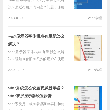
Win7显示器输入不支持黑屏怎么解
决？最近有用户询问这个问题，使用
电脑的时候遇到了这种情况，这是怎
2023-01-05
Win7教程
么回事呢？可能是用户设置的屏幕分
辨率过高导致不支持，有没有方法可
以解决呢？针对这一问题，本篇带来
win7显示器字体模糊有重影怎么
了详细的方法介绍，分享给大家。
解决？
win7显示器字体模糊有重影怎么解
决？现如今依旧有很多的用户在使用
win7系统，近期有些小伙伴发现显示
2022-12-18
Win7教程
器字体模糊有重影，面对这个问题不
知道应该要如何解决，关于这个问
题，今日小编就来为大伙分享解决方
win7系统怎么设置双屏显示器？
法，一起来了解看看吧。
win7双屏显示器设置步骤
win7系统是一款有着很高兼容性和稳